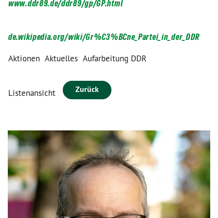
www.ddr89.de/ddr89/gp/GP.html
de.wikipedia.org/wiki/Gr%C3%BCne_Partei_in_der_DDR
Aktionen
Aktuelles
Aufarbeitung DDR
Zurück
Listenansicht