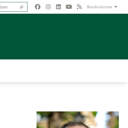
BündnisGrüne