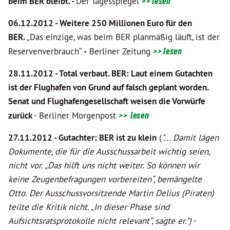
beim BER bleibt
. -
Der Tagesspiegel
>> lesen
06.12.2012 - Weitere 250 Millionen Euro für den
BER.
„Das einzige, was beim BER planmäßig läuft, ist der
Reservenverbrauch“
-
Berliner Zeitung
>> lesen
28.11.2012 - Total verbaut. BER: Laut einem Gutachten
ist der Flughafen von Grund auf falsch geplant worden.
Senat und Flughafengesellschaft weisen die Vorwürfe
zurück
- Berliner Morgenpost
>> lesen
27.11.2012 - Gutachter: BER ist zu klein
(
"... Damit lägen
Dokumente, die für die Ausschussarbeit wichtig seien,
nicht vor. „Das hilft uns nicht weiter. So können wir
keine Zeugenbefragungen vorbereiten“, bemängelte
Otto. Der Ausschussvorsitzende Martin Delius (Piraten)
teilte die Kritik nicht. „In dieser Phase sind
Aufsichtsratsprotokolle nicht relevant“, sagte er.")
-