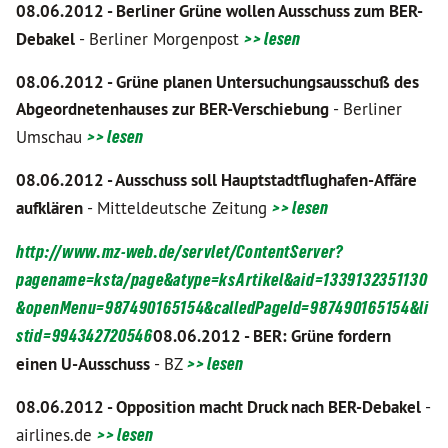
08.06.2012 - Berliner Grüne wollen Ausschuss zum BER
-
Debakel
- Berliner Morgenpost
>> lesen
08.06.2012 - Grüne planen Untersuchungsausschuß des
Abgeordnetenhauses zur BER-Verschiebung
- Berliner
Umschau
>> lesen
08.06.2012 - Ausschuss soll Hauptstadtflughafen-Affäre
aufklären
- Mitteldeutsche Zeitung
>> lesen
http://www.mz-web.de/servlet/ContentServer?
pagename=ksta/page&atype=ksArtikel&aid=1339132351130
&openMenu=987490165154&calledPageId=987490165154&li
stid=994342720546
08.06.2012 - BER: Grüne fordern
einen U-Ausschuss
- BZ
>> lesen
08.06.2012 - Opposition macht Druck nach BER-Debakel
-
airlines.de
>> lesen