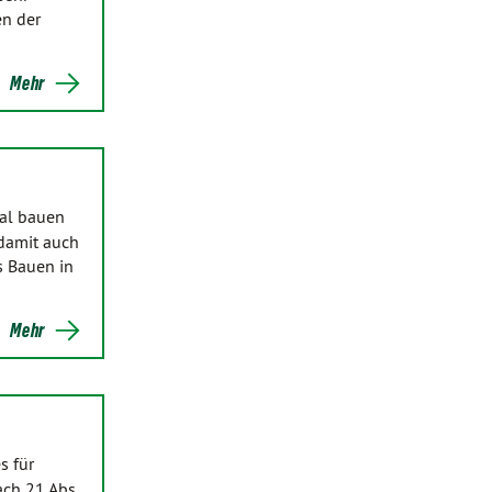
en der
Mehr
ral bauen
 damit auch
s Bauen in
Mehr
s für
ch 21 Abs.