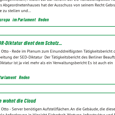
s Abgeordnetenhauses hat der Ausschuss von seinem Recht Gebr
e zu stellen und…
uropa
im Parlament
Reden
DR-Diktatur dient dem Schutz…
 Otto
-
Rede im Plenum zum Einunddreißigsten Tätigkeitsbericht d
eitung der SED-Diktatur Der Tätigkeitsbericht des Berliner Beauft
ktatur ist ja viel mehr als ein Verwaltungsbericht Es ist auch ein
Parlament
Reden
 wohnt die Cloud
 Otto
-
Server benötigen Aufstellflächen. An die Gebäude, die dies
iele Anforderung in Hinsicht Sicherheit, Wartung, Infrastruktur und 