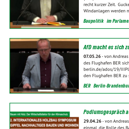
recht kurzer Zeit. Guck
Windanlagen werden n
Baupolitik
im Parlame
AfD macht es sich zu
07.05.26
-
von Andreas
des Flughafen BER sich
berlin.de/ados/19/IIIP
den Flughafen BER zu 
BER
Berlin-Brandenbu
Podiumsgespräch au
29.04.26
-
von Andreas
einmal, die Rolle des 