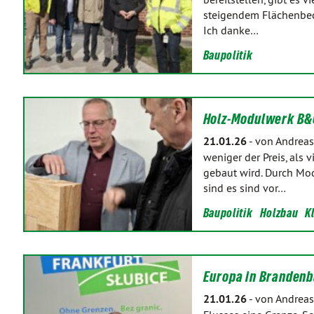
steigendem Flächenbed
Ich danke…
Baupolitik
Holz-Modulwerk B&O
21.01.26
-
von Andreas
weniger der Preis, als 
gebaut wird. Durch Mod
sind es sind vor…
Baupolitik
Holzbau
K
Europa in Brandenb
21.01.26
-
von Andreas