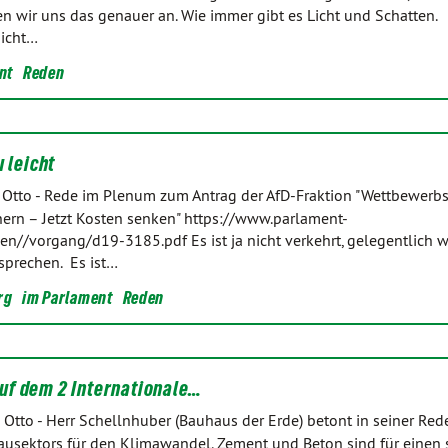
en wir uns das genauer an. Wie immer gibt es Licht und Schatten.
icht…
nt
Reden
 leicht
 Otto
-
Rede im Plenum zum Antrag der AfD-Fraktion "Wettbewerbs
ern – Jetzt Kosten senken" https://www.parlament-
len//vorgang/d19-3185.pdf Es ist ja nicht verkehrt, gelegentlich 
sprechen. Es ist…
rg
im Parlament
Reden
f dem 2 Internationale…
 Otto
-
Herr Schellnhuber (Bauhaus der Erde) betont in seiner Red
Bausektors für den Klimawandel. Zement und Beton sind für einen 