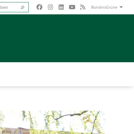
BündnisGrüne