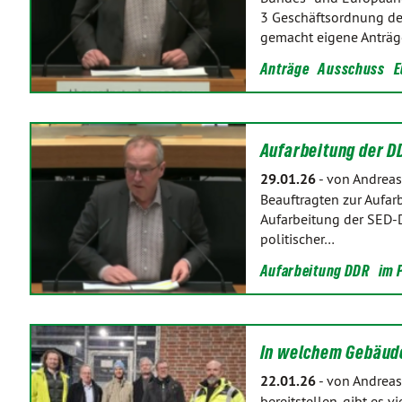
3 Geschäftsordnung de
gemacht eigene Anträg
Anträge
Ausschuss
E
Aufarbeitung der D
29.01.26
-
von Andreas
Beauftragten zur Aufarb
Aufarbeitung der SED-Di
politischer…
Aufarbeitung DDR
im 
In welchem Gebäude
22.01.26
-
von Andreas
bereitstellen, gibt es v