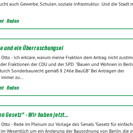
cht auch Gewerbe, Schulen, soziale Infrastruktur. Und die Stadt 
…
nt
Reden
ge und ein Überraschungsei
 Otto
-
Ich erkläre, warum meine Fraktion dem Antrag nicht zusti
der Fraktionen der CDU und der SPD "Bauen und Wohnen in Berli
 durch Sonderbaurecht gemäß § 246e BauGB" Bei Anträgen der
t immer zu…
nt
Reden
n Gesetz" - Wir haben jetzt…
 Otto
-
Rede im Plenum zur Vorlage des Senats "Gesetz für einfac
 im Wesentlich um ein Änderung der Bauordnung von Berlin, die z