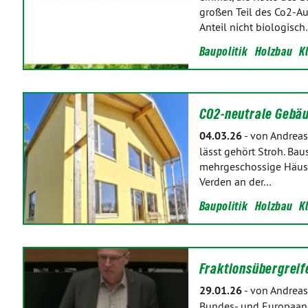
großen Teil des Co2-Au
Anteil nicht biologisc
Baupolitik
Holzbau
K
CO2-neutrale Gebäu
04.03.26
-
von Andreas
lässt gehört Stroh. Bau
mehrgeschossige Häuse
Verden an der…
Baupolitik
Holzbau
K
Fraktionsübergrei
29.01.26
-
von Andreas
Bundes- und Europaang