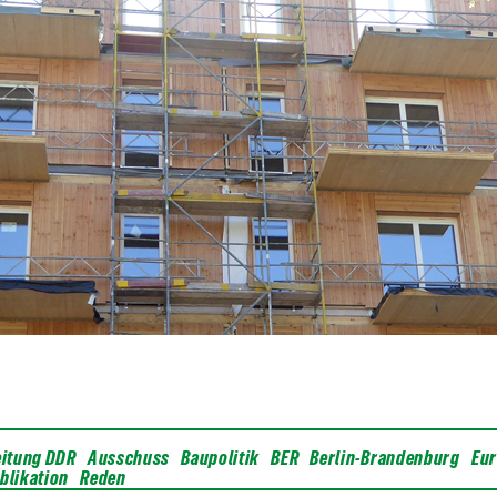
eitung DDR
Ausschuss
Baupolitik
BER
Berlin-Brandenburg
Eu
blikation
Reden