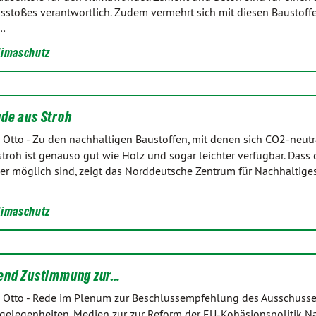
sstoßes verantwortlich. Zudem vermehrt sich mit diesen Baustoff
h…
limaschutz
de aus Stroh
 Otto
-
Zu den nachhaltigen Baustoffen, mit denen sich CO2-neut
stroh ist genauso gut wie Holz und sogar leichter verfügbar. Dass
r möglich sind, zeigt das Norddeutsche Zentrum für Nachhaltige
limaschutz
fend Zustimmung zur…
 Otto
-
Rede im Plenum zur Beschlussempfehlung des Ausschusse
elegenheiten, Medien zur zur Reform der EU-Kohäsionspolitik Na