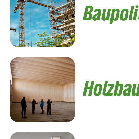
Baupoli
Holzba