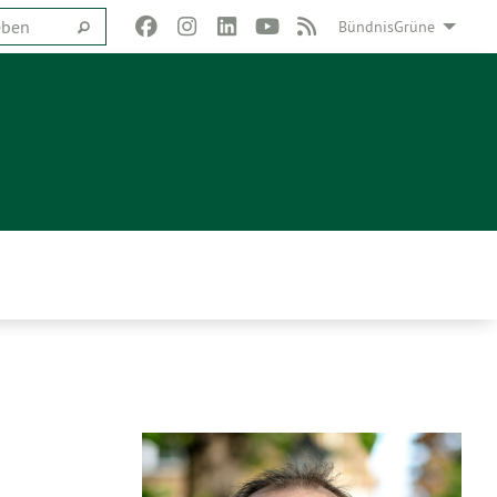
BündnisGrüne