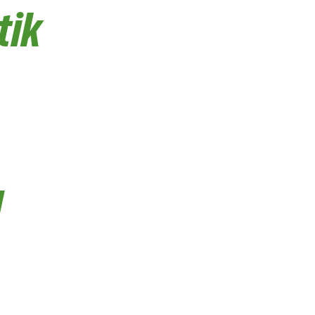
tik
u