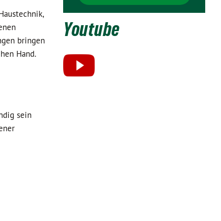
Haustechnik,
Youtube
denen
ngen bringen
ichen Hand.
ndig sein
ener