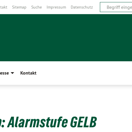
takt
Sitemap
Suche
Impressum
Datenschutz
esse
Kontakt
b: Alarmstufe GELB