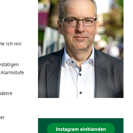
he ich mir
estätigen
 Alarmstufe
pätere
er
Instagram einblenden