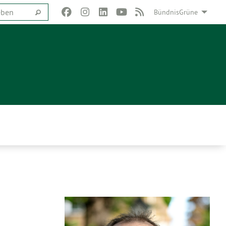
BündnisGrüne