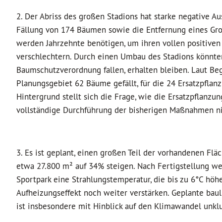
2. Der Abriss des großen Stadions hat starke negative A
Fällung von 174 Bäumen sowie die Entfernung eines Gro
werden Jahrzehnte benötigen, um ihren vollen positiven 
verschlechtern. Durch einen Umbau des Stadions könnte
Baumschutzverordnung fallen, erhalten bleiben. Laut 
Planungsgebiet 62 Bäume gefällt, für die 24 Ersatzpfla
Hintergrund stellt sich die Frage, wie die Ersatzpflanz
vollständige Durchführung der bisherigen Maßnahmen ni
3. Es ist geplant, einen großen Teil der vorhandenen Flä
etwa 27.800 m² auf 34% steigen. Nach Fertigstellung wer
Sportpark eine Strahlungstemperatur, die bis zu 6°C höh
Aufheizungseffekt noch weiter verstärken. Geplante bau
ist insbesondere mit Hinblick auf den Klimawandel unklu