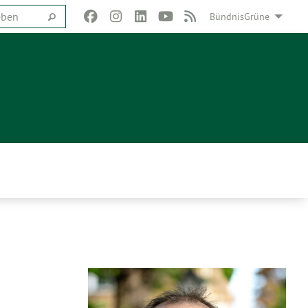
BündnisGrüne