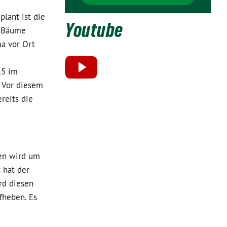
lant ist die
Youtube
n Bäume
ma vor Ort
15 im
. Vor diesem
reits die
hen wird um
 hat der
rd diesen
fheben. Es