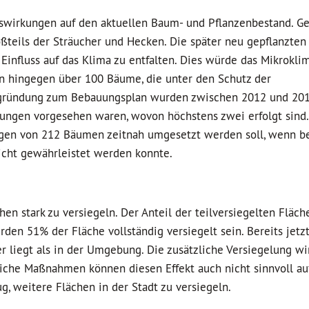
uswirkungen auf den aktuellen Baum- und Pflanzenbestand. Gep
ßteils der Sträucher und Hecken. Die später neu gepflanzte
Einfluss auf das Klima zu entfalten. Dies würde das Mikrokli
n hingegen über 100 Bäume, die unter den Schutz der
Begründung zum Bebauungsplan wurden zwischen 2012 und 20
nzungen vorgesehen waren, wovon höchstens zwei erfolgt sind
ungen von 212 Bäumen zeitnah umgesetzt werden soll, wenn be
cht gewährleistet werden konnte.
chen stark zu versiegeln. Der Anteil der teilversiegelten Fläc
den 51% der Fläche vollständig versiegelt sein. Bereits jetzt
er liegt als in der Umgebung. Die zusätzliche Versiegelung wi
liche Maßnahmen können diesen Effekt auch nicht sinnvoll au
g, weitere Flächen in der Stadt zu versiegeln.