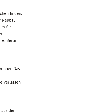
chen finden.
er Neubau
aum für
er
re. Berlin
wohner. Das
e verlassen
 aus der