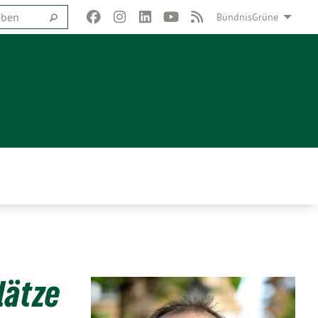
BündnisGrüne
lätze