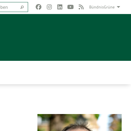
BündnisGrüne