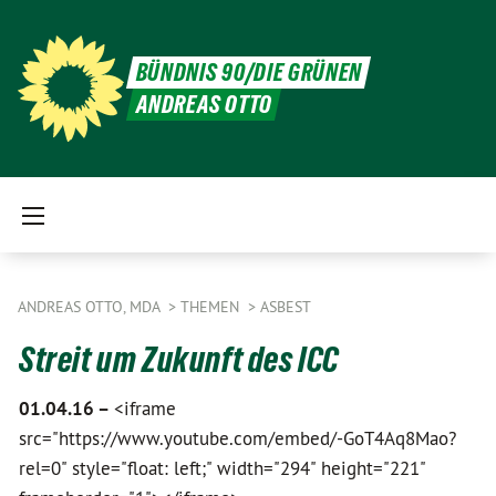
BÜNDNIS 90/DIE GRÜNEN
ANDREAS OTTO
ANDREAS OTTO, MDA
THEMEN
ASBEST
Streit um Zukunft des ICC
01.04.16 –
<iframe
src="https://www.youtube.com/embed/-GoT4Aq8Mao?
rel=0" style="float: left;" width="294" height="221"