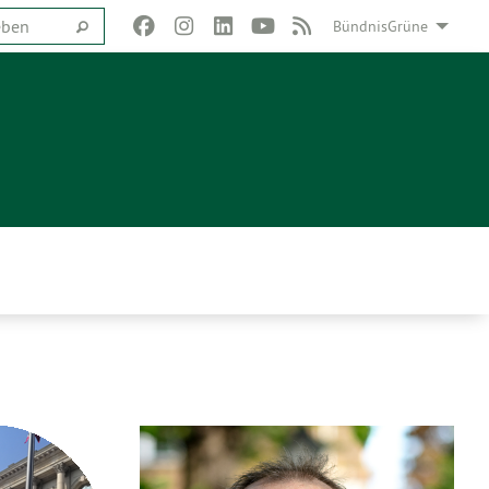
BündnisGrüne