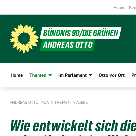
Home
Kon
BÜNDNIS 90/DIE GRÜNEN
ANDREAS OTTO
Home
Themen
Im Parlament
Otto vor Ort
Pr
ANDREAS OTTO, MDA
THEMEN
ASBEST
Wie entwickelt sich di