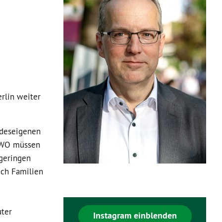
rlin weiter
ndeseigenen
EWO müssen
 geringen
uch Familien
uter
Instagram einblenden