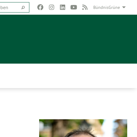
BündnisGrüne