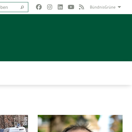
BündnisGrüne