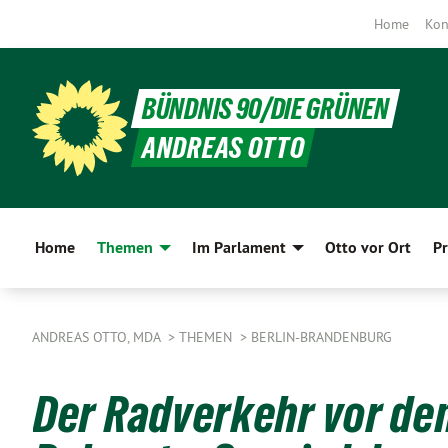
Home
Kon
BÜNDNIS 90/DIE GRÜNEN
ANDREAS OTTO
Home
Themen
Im Parlament
Otto vor Ort
Pr
ANDREAS OTTO, MDA
THEMEN
BERLIN-BRANDENBURG
Der Radverkehr vor de