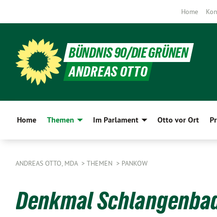
Home
Kon
BÜNDNIS 90/DIE GRÜNEN
ANDREAS OTTO
Home
Themen
Im Parlament
Otto vor Ort
Pr
ANDREAS OTTO, MDA
THEMEN
PANKOW
Denkmal Schlangenbade