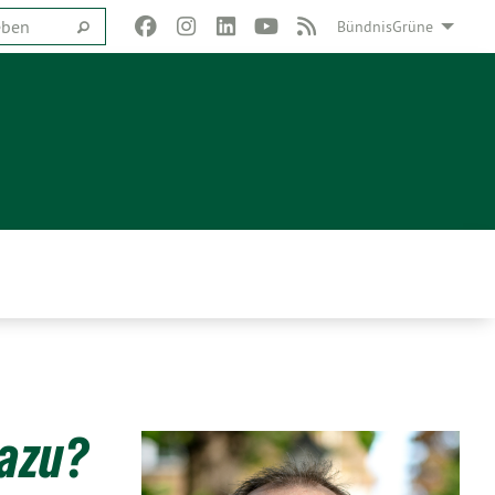
BündnisGrüne
dazu?