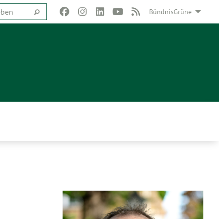
BündnisGrüne