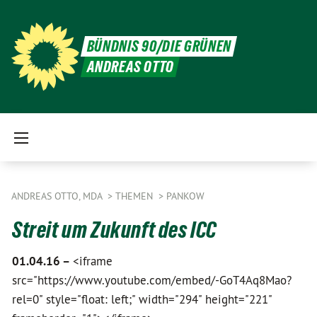
BÜNDNIS 90/DIE GRÜNEN
ANDREAS OTTO
ANDREAS OTTO, MDA
THEMEN
PANKOW
Streit um Zukunft des ICC
01.04.16 –
<iframe
src="https://www.youtube.com/embed/-GoT4Aq8Mao?
rel=0" style="float: left;" width="294" height="221"