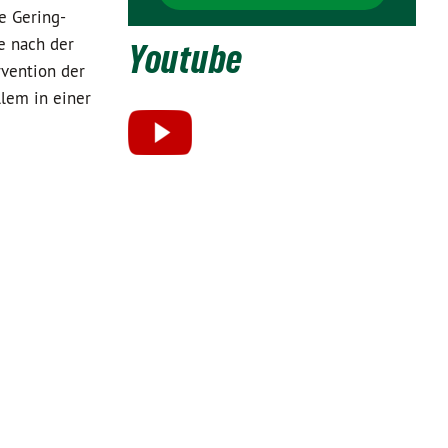
e Gering-
e nach der
Youtube
rvention der
llem in einer