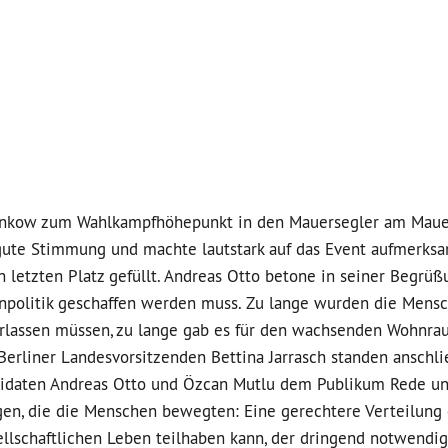
ankow zum Wahlkampfhöhepunkt in den Mauersegler am Mauer
 gute Stimmung und machte lautstark auf das Event aufmerks
 letzten Platz gefüllt. Andreas Otto betone in seiner Begrüß
enpolitik geschaffen werden muss. Zu lange wurden die Mens
 verlassen müssen, zu lange gab es für den wachsenden Wohn
Berliner Landesvorsitzenden Bettina Jarrasch standen anschl
andidaten Andreas Otto und Özcan Mutlu dem Publikum Rede un
gen, die die Menschen bewegten: Eine gerechtere Verteilung
lschaftlichen Leben teilhaben kann, der dringend notwendi