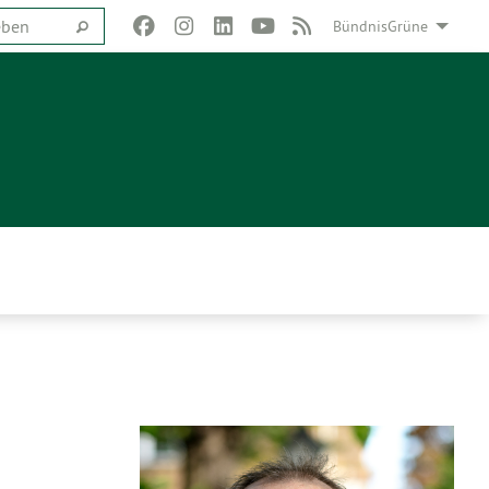
BündnisGrüne