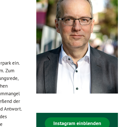
park ein.
am. Zum
ungsrede,
chen
raummangel
ießend der
d Antwort.
 des
Instagram einblenden
ge