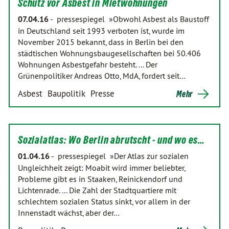
Schutz vor Asbest in Mietwohnungen
07.04.16
-
pressespiegel »Obwohl Asbest als Baustoff
in Deutschland seit 1993 verboten ist, wurde im
November 2015 bekannt, dass in Berlin bei den
städtischen Wohnungsbaugesellschaften bei 50.406
Wohnungen Asbestgefahr besteht. ... Der
Grünenpolitiker Andreas Otto, MdA, fordert seit…
Asbest
Baupolitik
Presse
Mehr
Sozialatlas: Wo Berlin abrutscht - und wo es…
01.04.16
-
pressespiegel »Der Atlas zur sozialen
Ungleichheit zeigt: Moabit wird immer beliebter,
Probleme gibt es in Staaken, Reinickendorf und
Lichtenrade. ... Die Zahl der Stadtquartiere mit
schlechtem sozialen Status sinkt, vor allem in der
Innenstadt wächst, aber der…