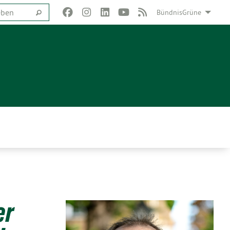
BündnisGrüne
er