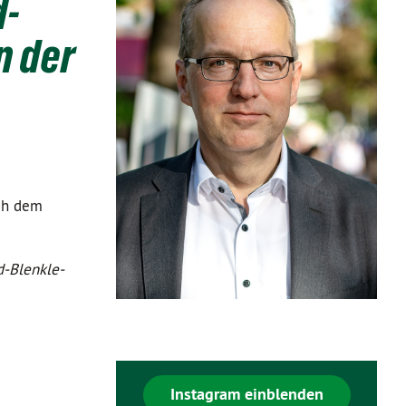
d-
n der
och dem
d-Blenkle-
Instagram einblenden