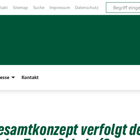
takt
Sitemap
Suche
Impressum
Datenschutz
esse
Kontakt
esamtkonzept verfolgt d