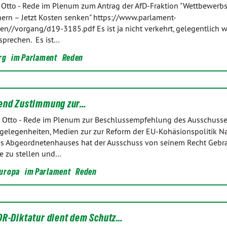
 Otto
-
Rede im Plenum zum Antrag der AfD-Fraktion "Wettbewerbs
ern – Jetzt Kosten senken" https://www.parlament-
len//vorgang/d19-3185.pdf Es ist ja nicht verkehrt, gelegentlich 
sprechen. Es ist…
rg
im Parlament
Reden
fend Zustimmung zur…
 Otto
-
Rede im Plenum zur Beschlussempfehlung des Ausschusse
elegenheiten, Medien zur zur Reform der EU-Kohäsionspolitik Na
s Abgeordnetenhauses hat der Ausschuss von seinem Recht Gebr
e zu stellen und…
uropa
im Parlament
Reden
DR-Diktatur dient dem Schutz…