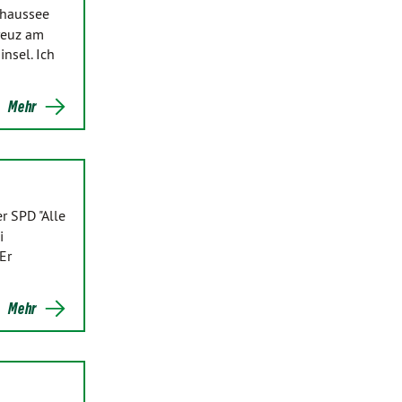
Chaussee
reuz am
nsel. Ich
Mehr
r SPD "Alle
i
Er
Mehr