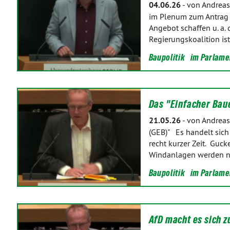
04.06.26
-
von Andreas
im Plenum zum Antrag 
Angebot schaffen u. a.
Regierungskoalition is
Baupolitik
im Parlame
Das "Einfacher Baue
21.05.26
-
von Andreas
(GEB)" Es handelt sich
recht kurzer Zeit. Guck
Windanlagen werden n
Baupolitik
im Parlame
AfD macht es sich zu