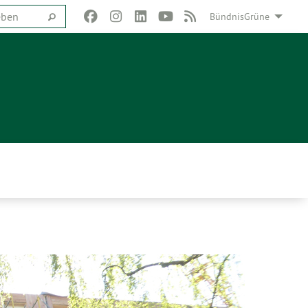
BündnisGrüne