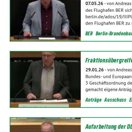
07.05.26
-
von Andreas
des Flughafen BER sich
berlin.de/ados/19/IIIP
den Flughafen BER zu 
BER
Berlin-Brandenbu
Fraktionsübergrei
29.01.26
-
von Andreas
Bundes- und Europaang
3 Geschäftsordnung de
gemacht eigene Anträg
Anträge
Ausschuss
E
Aufarbeitung der D