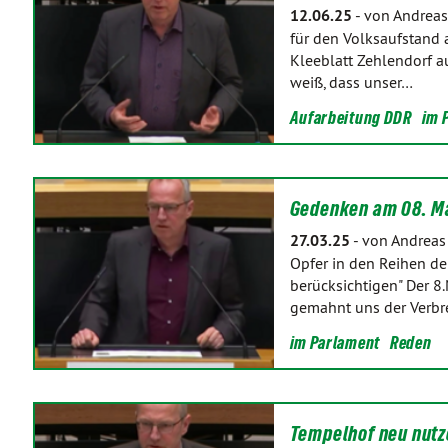
12.06.25
-
von Andreas
für den Volksaufstand 
Kleeblatt Zehlendorf a
weiß, dass unser…
Aufarbeitung DDR
im 
Gedenken am 08. M
27.03.25
-
von Andreas
Opfer in den Reihen d
berücksichtigen" Der 8
gemahnt uns der Verb
im Parlament
Reden
Tempelhof neu nutz