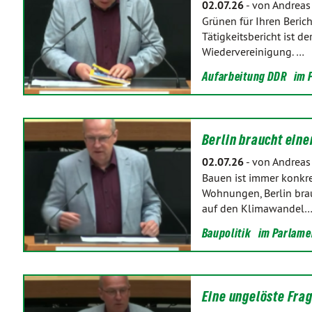
02.07.26
-
von Andreas
Grünen für Ihren Berich
Tätigkeitsbericht ist d
Wiedervereinigung. …
Aufarbeitung DDR
im 
Berlin braucht ein
02.07.26
-
von Andreas
Bauen ist immer konkre
Wohnungen, Berlin brau
auf den Klimawandel
Baupolitik
im Parlame
Eine ungelöste Fra