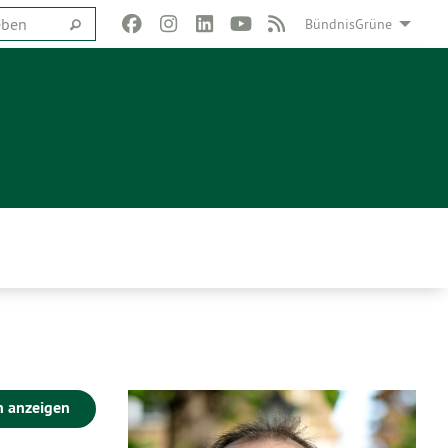
BündnisGrüne
n anzeigen