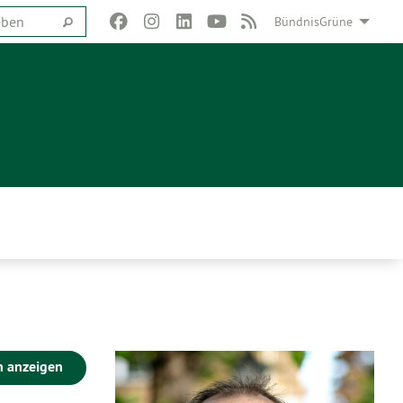
BündnisGrüne
n anzeigen