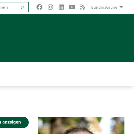
BündnisGrüne
n anzeigen