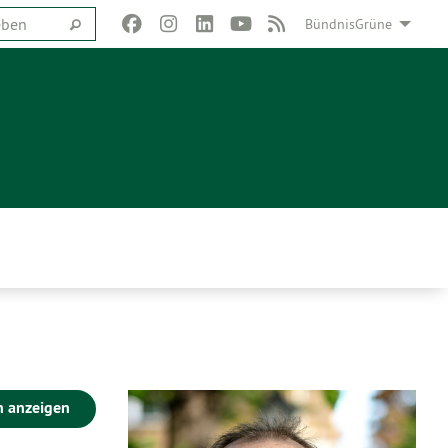
BündnisGrüne
n anzeigen