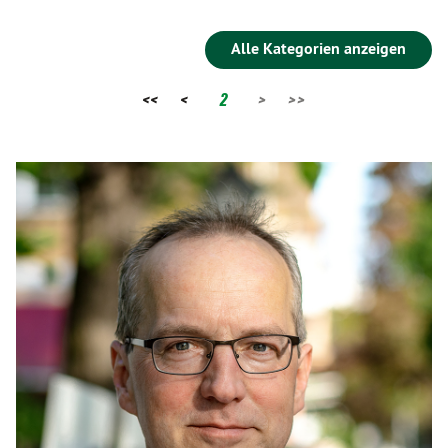
Alle Kategorien anzeigen
<<
<
2
>
>>