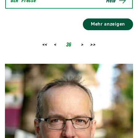
BER
Presse
Mehr
Mehr anzeigen
<<
<
36
>
>>