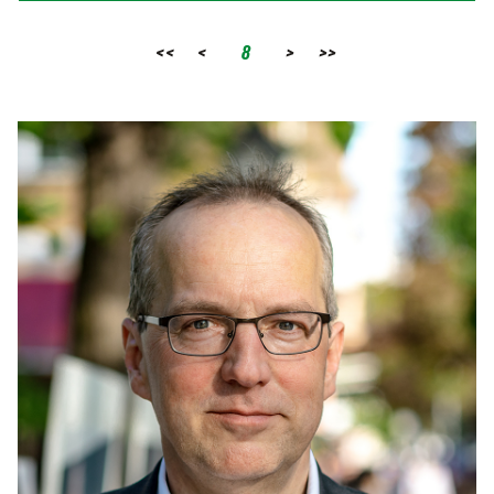
<<
<
8
>
>>