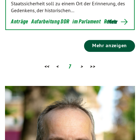
Staatssicherheit soll zu einem Ort der Erinnerung, des
Gedenkens, der historischen…
Anträge
Aufarbeitung DDR
im Parlament
Reden
Mehr
Mehr anzeigen
<<
<
7
>
>>