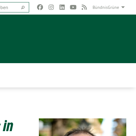
BündnisGrüne
 in