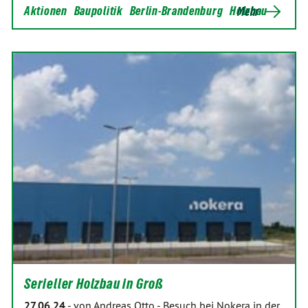
Aktionen
Baupolitik
Berlin-Brandenburg
Holzbau
Mehr
Serieller Holzbau in Groß
27.06.24
-
von Andreas Otto
-
Besuch bei Nokera in der