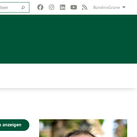
BündnisGrüne
n anzeigen