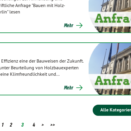
iftliche Anfrage "Bauen mit Holz-
lin" lesen
Mehr
 Effizienz eine der Bauweisen der Zukunft.
d unter Beurteilung von Holzbauexperten
 seine Klimfreundlichkeit und…
Mehr
Alle Kategorie
1
2
3
4
>
>>