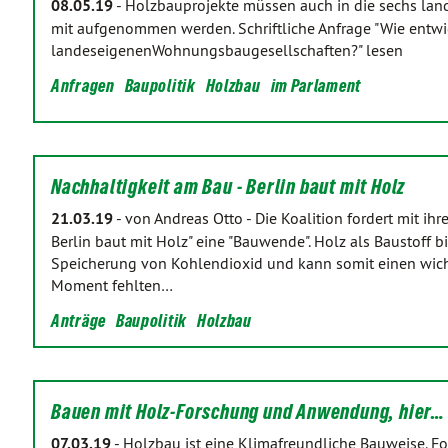
08.05.19
-
Holzbauprojekte müssen auch in die sechs la
mit aufgenommen werden. Schriftliche Anfrage "Wie entwi
landeseigenenWohnungsbaugesellschaften?" lesen
Anfragen
Baupolitik
Holzbau
im Parlament
Nachhaltigkeit am Bau - Berlin baut mit Holz
21.03.19
-
von Andreas Otto
-
Die Koalition fordert mit ih
Berlin baut mit Holz" eine "Bauwende". Holz als Baustoff bi
Speicherung von Kohlendioxid und kann somit einen wicht
Moment fehlten…
Anträge
Baupolitik
Holzbau
Bauen mit Holz-Forschung und Anwendung, hier…
07.03.19
-
Holzbau ist eine Klimafreundliche Bauweise. 