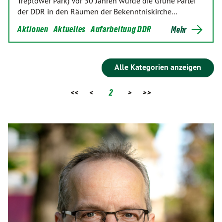
Treptower Park) Vor 30 Jahren wurde die Grüne Partei
der DDR in den Räumen der Bekenntniskirche…
Aktionen
Aktuelles
Aufarbeitung DDR
Mehr
Alle Kategorien anzeigen
<<
<
2
>
>>