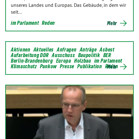
unseres Landes und Europas. Das Gebäude, in dem wir
seit…
im Parlament
Reden
Mehr
Aktionen
Aktuelles
Anfragen
Anträge
Asbest
Aufarbeitung DDR
Ausschuss
Baupolitik
BER
Berlin-Brandenburg
Europa
Holzbau
im Parlament
Klimaschutz
Pankow
Presse
Publikation
Reden
Mehr