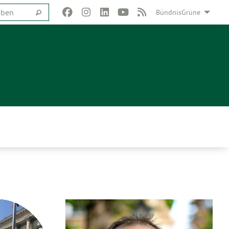
BündnisGrüne