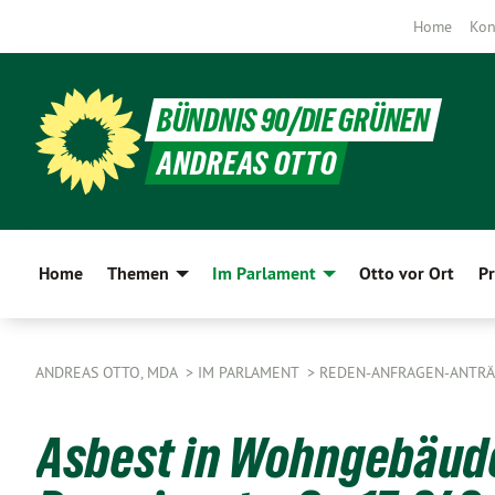
Home
Kon
BÜNDNIS 90/DIE GRÜNEN
ANDREAS OTTO
Home
Themen
Im Parlament
Otto vor Ort
Pr
ANDREAS OTTO, MDA
IM PARLAMENT
REDEN-ANFRAGEN-ANTR
Asbest in Wohngebäude