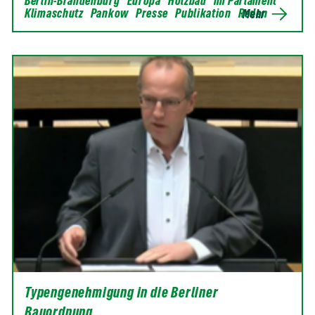
Berlin-Brandenburg
Europa
Holzbau
im Parlament
Klimaschutz
Pankow
Presse
Publikation
Reden
Mehr
Typengenehmigung in die Berliner
Bauordnung…