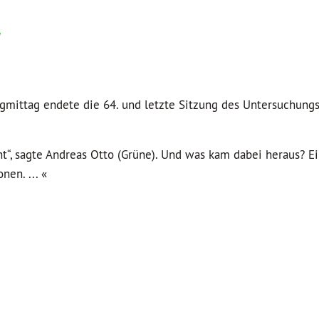
agmittag endete die 64. und letzte Sitzung des Untersuchung
t“, sagte Andreas Otto (Grüne). Und was kam dabei heraus? Ein
en. ... «