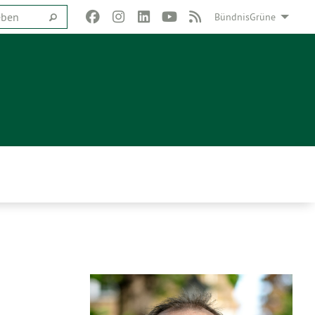
BündnisGrüne