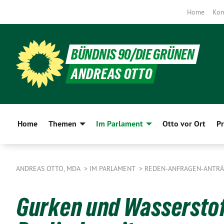
Home
Kon
BÜNDNIS 90/DIE GRÜNEN
ANDREAS OTTO
Home
Themen
Im Parlament
Otto vor Ort
Pr
ANDREAS OTTO, MDA
IM PARLAMENT
REDEN-ANFRAGEN-ANTR
Gurken und Wasserstoff