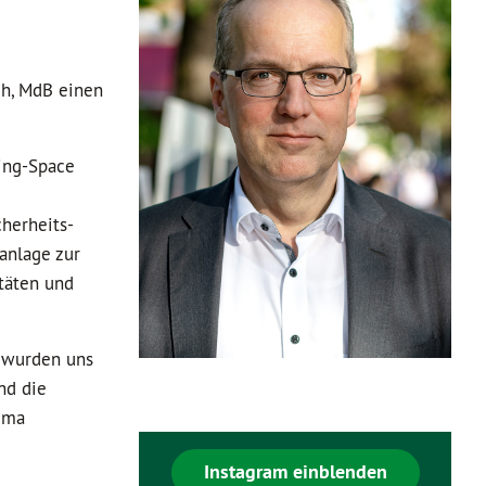
ch, MdB einen
ing-Space
cherheits-
anlage zur
täten und
t wurden uns
nd die
ema
Instagram einblenden