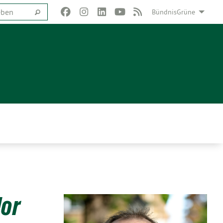
BündnisGrüne
dor