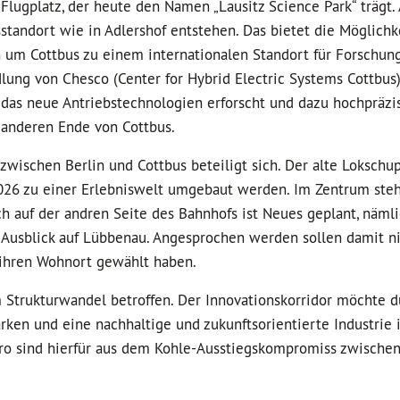
lugplatz, der heute den Namen „Lausitz Science Park“ trägt.
standort wie in Adlershof entstehen. Das bietet die Möglichke
 um Cottbus zu einem internationalen Standort für Forschun
edlung von Chesco (Center for Hybrid Electric Systems Cottbu
co, das neue Antriebstechnologien erforscht und dazu hochpräzi
m anderen Ende von Cottbus.
zwischen Berlin und Cottbus beteiligt sich. Der alte Lokschu
26 zu einer Erlebniswelt umgebaut werden. Im Zentrum steh
h auf der andren Seite des Bahnhofs ist Neues geplant, nämli
 Ausblick auf Lübbenau. Angesprochen werden sollen damit ni
 ihren Wohnort gewählt haben.
m Strukturwandel betroffen. Der Innovationskorridor möchte d
rken und eine nachhaltige und zukunftsorientierte Industrie 
uro sind hierfür aus dem Kohle-Ausstiegskompromiss zwisch