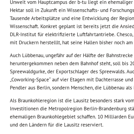
Unweit vom Hauptcampus der b-tu liegt ein ehemaliger F
Hektar soll in Zukunft ein Wissenschafts- und Forschungs
Tausende Arbeitsplätze und eine Entwicklung der Region
Wissenschaft. Konkret geplant ist bereits jetzt die Ansi
DLR-Institut für elektrifizierte Luftfahrtantriebe. Ches
mit Druckern herstelllt, hat seine Hallen bisher noch a
Auch Lübbenau, ungefähr auf der Hälfte der Bahnstrecke 
heruntergekommen neben dem Bahnhof steht, soll bis 20
Spreewaldgurke, der Exportschlager des Spreewalds. Auc
„Coworking-Space“ auf vier Etagen mit Dachterrasse und
Pendler aus Berlin, sondern Menschen, die Lübbenau als
Als Braunkohleregion ist die Lausitz besonders stark vo
Investitionen die Metropolregion Berlin-Brandenburg stä
ehemaligen Braunkohlegebiet schaffen. 10 Milliarden E
und den Ländern für die Lausitz reserviert.