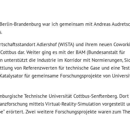
r Berlin-Brandenburg war ich gemeinsam mit Andreas Audrets
s.
irtschaftsstandort Adlershof (WISTA) und ihrem neuen Cowork
 Cottbus dar. Weiter ging es mit der BAM (Bundesanstalt für
on unterstützt die Industrie im Korridor mit Normierungen, Si
ttlung von Referenzwerten für technische Gase und eine Test
 Katalysator für gemeinsame Forschungsprojekte von Universi
nburgische Technische Universität Cottbus-Senftenberg. Dor
zforschung mittels Virtual-Reality-Simulation vorgestellt u
e“ erörtert. Zwei weitere Forschungsprojekte waren zum Th