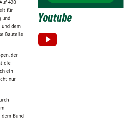
 Auf 420
it für
Youtube
g und
s) und dem
se Bauteile
ppen, der
t die
ch ein
cht nur
urch
im
en dem Bund