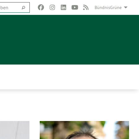
BündnisGrüne