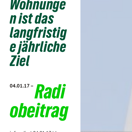
Wohnunge
n ist das
langfristig
e jährliche
Ziel
Radi
04.01.17 –
obeitrag