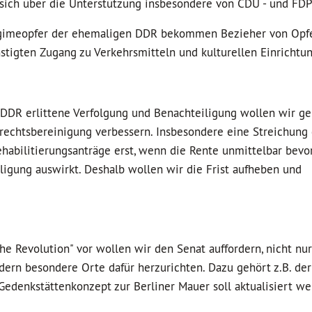
ich über die Unterstützung insbesondere von CDU - und FDP 
Regimeopfer der ehemaligen DDR bekommen Bezieher von Opf
stigten Zugang zu Verkehrsmitteln und kulturellen Einrichtu
r DDR erlittene Verfolgung und Benachteiligung wollen wir 
echtsbereinigung verbessern. Insbesondere eine Streichung d
ehabilitierungsanträge erst, wenn die Rente unmittelbar bevo
eiligung auswirkt. Deshalb wollen wir die Frist aufheben und
che Revolution" vor wollen wir den Senat auffordern, nicht nur
dern besondere Orte dafür herzurichten. Dazu gehört z.B. de
edenkstättenkonzept zur Berliner Mauer soll aktualisiert we