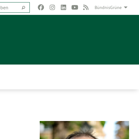
BündnisGrüne