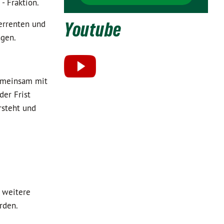
- Fraktion.
errenten und
Youtube
ngen.
gemeinsam mit
er Frist
rsteht und
r weitere
rden.