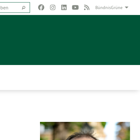
BündnisGrüne