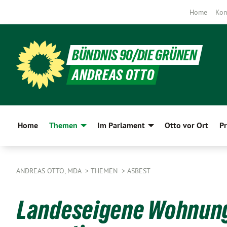
Home
Kon
BÜNDNIS 90/DIE GRÜNEN
ANDREAS OTTO
Home
Themen
Im Parlament
Otto vor Ort
Pr
ANDREAS OTTO, MDA
THEMEN
ASBEST
Landeseigene Wohnung