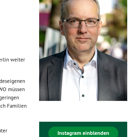
rlin weiter
ndeseigenen
EWO müssen
 geringen
uch Familien
uter
Instagram einblenden