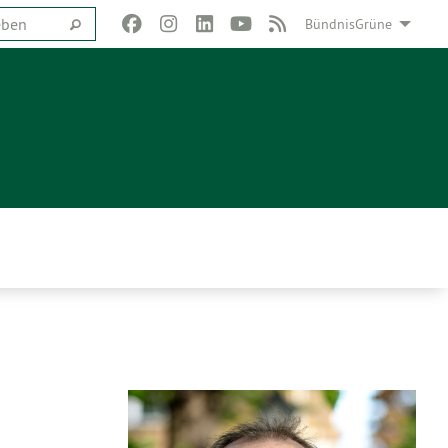
BündnisGrüne