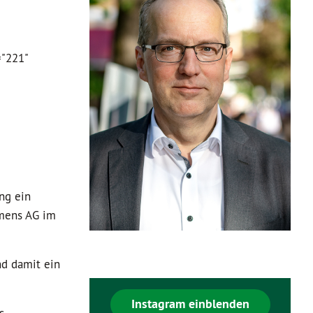
="221"
ng ein
emens AG im
nd damit ein
Instagram einblenden