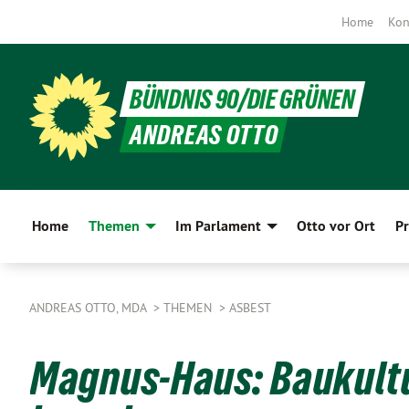
Home
Kon
BÜNDNIS 90/DIE GRÜNEN
ANDREAS OTTO
Home
Themen
Im Parlament
Otto vor Ort
Pr
ANDREAS OTTO, MDA
THEMEN
ASBEST
Magnus-Haus: Baukultu