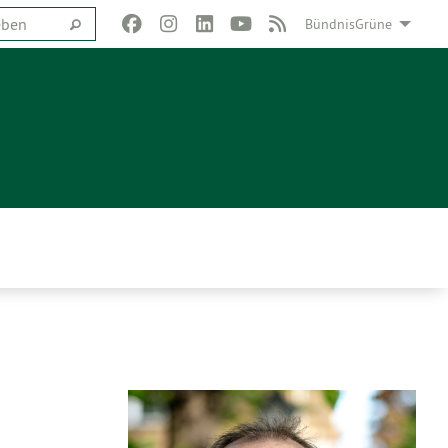
BündnisGrüne