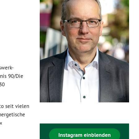
swerk-
nis 90/Die
30
o seit vielen
nergetische
«
Instagram einblenden