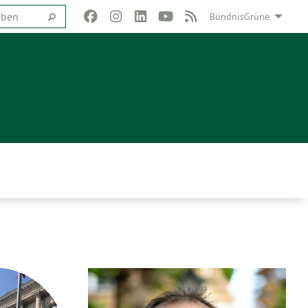
BündnisGrüne