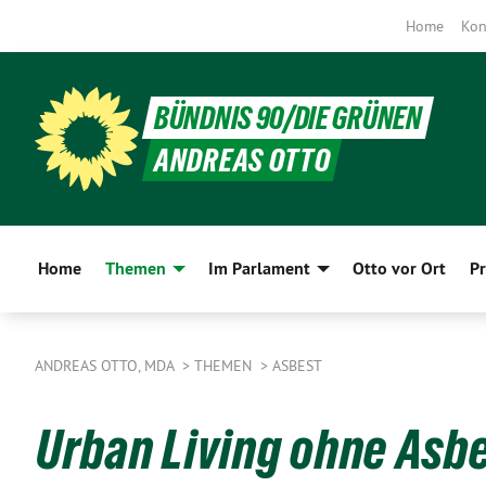
Home
Kon
BÜNDNIS 90/DIE GRÜNEN
ANDREAS OTTO
Home
Themen
Im Parlament
Otto vor Ort
Pr
ANDREAS OTTO, MDA
THEMEN
ASBEST
Urban Living ohne Asb