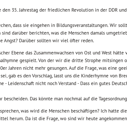
e den 35. Jahrestag der friedlichen Revolution in der DDR und
echen, dass sie eingehen in Bildungsveranstaltungen. Wir soll
 sind darüber berichten, was die Menschen damals umgetrieb
 Angst? Darüber sollten wir viel öfter reden.
lischer Ebene das Zusammenwachsen von Ost und West hätte 
alhymne gespielt. Von der wir die dritte Strophe mitsingen 
0er Jahren nicht mehr gesungen. Auf die Frage, was eine gee
ei, gab es den Vorschlag, lasst uns die Kinderhymne von Br
e - Leidenschaft nicht noch Verstand - Dass ein gutes Deutsc
ehr bescheiden. Das könnte man nochmal auf die Tagesordnung
sprechen, was wird die Menschen beschäftigen? Ich hatte die
Drittel herum. Da ist die Frage, wo sind wir heute angekomme