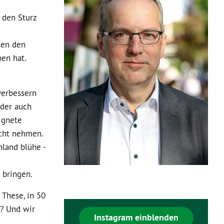
 den Sturz
ten den
en hat.
verbessern
oder auch
ignete
echt nehmen.
hland blühe -
 bringen.
 These, in 50
n? Und wir
Instagram einblenden