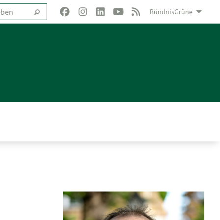
BündnisGrüne