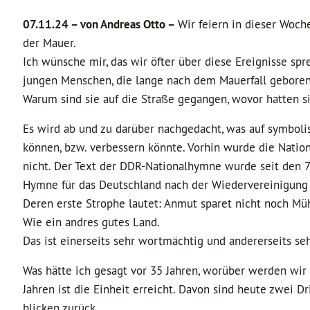
07.11.24 –
von Andreas Otto –
Wir feiern in dieser Woch
der Mauer.
Ich wünsche mir, das wir öfter über diese Ereignisse spr
jungen Menschen, die lange nach dem Mauerfall geboren
Warum sind sie auf die Straße gegangen, wovor hatten sie
Es wird ab und zu darüber nachgedacht, was auf symbo
können, bzw. verbessern könnte. Vorhin wurde die Nation
nicht. Der Text der DDR-Nationalhymne wurde seit den 7
Hymne für das Deutschland nach der Wiedervereinigung s
Deren erste Strophe lautet: Anmut sparet nicht noch Müh
Wie ein andres gutes Land.
Das ist einerseits sehr wortmächtig und andererseits s
Was hätte ich gesagt vor 35 Jahren, worüber werden wir 
Jahren ist die Einheit erreicht. Davon sind heute zwei 
blicken zurück.