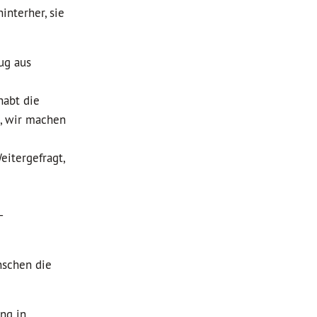
interher, sie
ug aus
habt die
n, wir machen
itergefragt,
-
nschen die
ng in