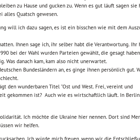
bleiben zu Hause und gucken zu. Wenn es gut läuft sagen sie h
sei alles Quatsch gewesen.
ng will ich dazu sagen, es ist ein bisschen wie mit dem Ausz
atten. Ihnen sage ich, ihr selber habt die Verantwortung. Ihr 
z 1990 bei der Wahl wurden Parteien gewählt, die gesagt habe
g. Was danach kam, kam also nicht unerwartet.
utschen Bundesländern an, es ginge ihnen persönlich gut. We
chlecht.
gt den wunderbaren Titel "Ost und West. Frei, vereint und
it gekommen ist? Auch wie es wirtschaftlich läuft. In Berlin
Solidarität. Ich möchte die Ukraine hier nennen. Dort sind Me
üssen wir helfen.
ucksachen. Ich würde mich freuen, wenn wir die Entschließu