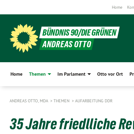
Home
Kon
BÜNDNIS 90/DIE GRÜNEN
ANDREAS OTTO
Home
Themen
Im Parlament
Otto vor Ort
Pr
ANDREAS OTTO, MDA
THEMEN
AUFARBEITUNG DDR
35 Jahre friedlliche R