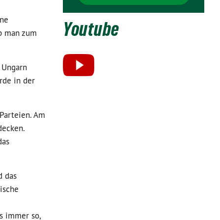
ine
Youtube
ob man zum
n Ungarn
rde in der
 Parteien. Am
decken.
das
d das
ische
es immer so,