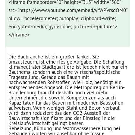
<iframe frameborder="0" height="315" width="560"
src="https://www.youtube.com/embed/yrWPVrsdQM0"
allow="accelerometer; autoplay; clipboard-write;
encrypted-media; gyroscope; picture-in-picture">
</iframe>
Die Baubranche ist ein großer Tanker. Sie
umzusteuern, ist eine riesige Aufgabe. Die Schaffung
klimaneutraler Stadtquartiere ist jedoch nicht nur ein
Bauthema, sondern auch eine wirtschaftspolitische
Fragestellung. Gerade das Bauen mit
nachwachsenden Rohstoffen, wie Holz, benötigt ein
entsprechendes Angebot. Die Metropolregion Berlin-
Brandenburg braucht deshalb noch viel mehr
Unternehmen, die sowohl Kompetenzen als auch
Kapazitäten für das Bauen mit modernen Baustoffen
aufweisen. Wenn weniger Stahl und Beton verbaut
wird, dann reduziert das den CO2-Ausstoß der
Bauwirtschaft signifikant und der Einstieg in die
Kreislaufwirtschaft gelingt besser.
Beheizung, Kühlung und Warmwasserbereitung bei
Gebäuden wollen wir absehbar ohne fossile