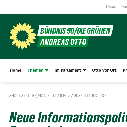
Home
Kon
BÜNDNIS 90/DIE GRÜNEN
ANDREAS OTTO
Home
Themen
Im Parlament
Otto vor Ort
Pr
ANDREAS OTTO, MDA
THEMEN
AUFARBEITUNG DDR
Neue Informationspolit