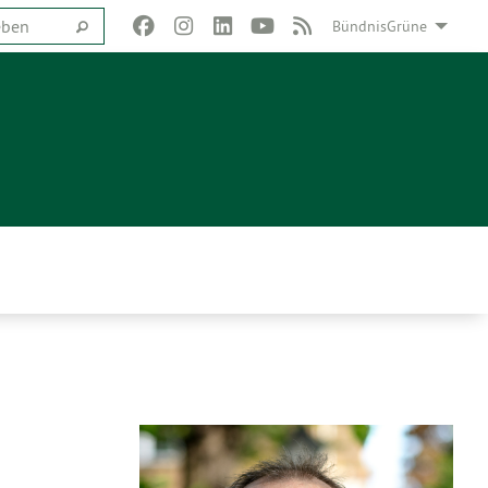
BündnisGrüne