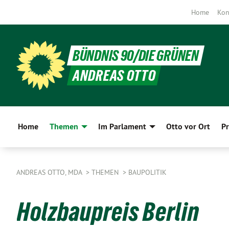
Home
Kon
BÜNDNIS 90/DIE GRÜNEN
ANDREAS OTTO
Home
Themen
Im Parlament
Otto vor Ort
Pr
ANDREAS OTTO, MDA
THEMEN
BAUPOLITIK
Holzbaupreis Berlin