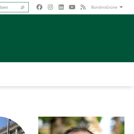
BündnisGrüne