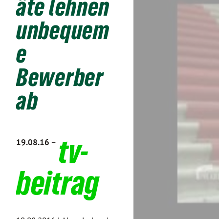
äte lehnen
unbequem
e
Bewerber
ab
tv-
19.08.16 –
beitrag