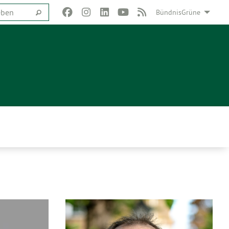
BündnisGrüne