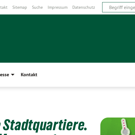
takt
Sitemap
Suche
Impressum
Datenschutz
esse
Kontakt
 Stadtquartiere.