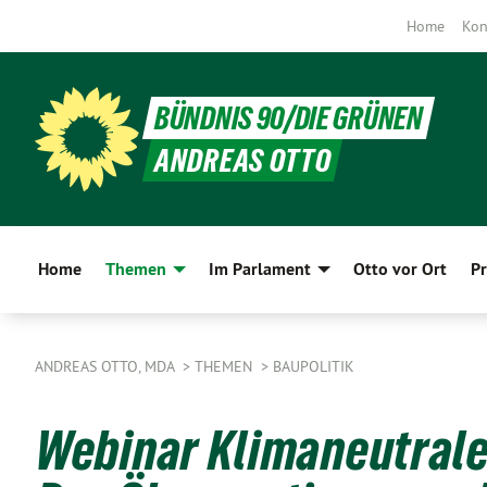
Home
Kon
BÜNDNIS 90/DIE GRÜNEN
ANDREAS OTTO
Home
Themen
Im Parlament
Otto vor Ort
Pr
ANDREAS OTTO, MDA
THEMEN
BAUPOLITIK
Webinar Klimaneutrale