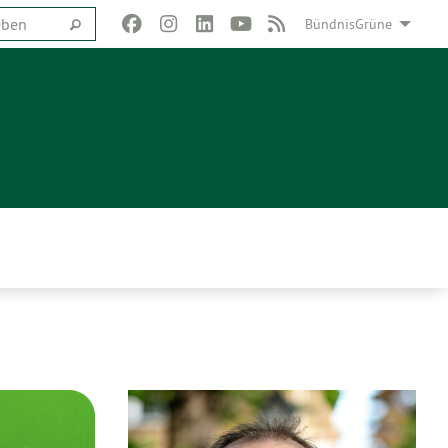
BündnisGrüne