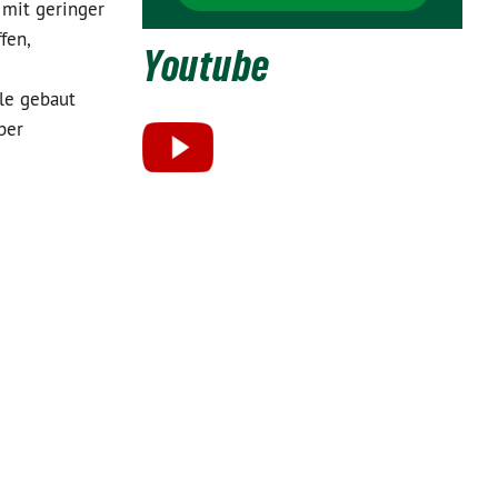
 mit geringer
fen,
Youtube
le gebaut
ber