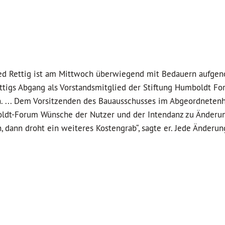
ed Rettig ist am Mittwoch überwiegend mit Bedauern aufg
ettigs Abgang als Vorstandsmitglied der Stiftung Humboldt F
en. ... Dem Vorsitzenden des Bauausschusses im Abgeordnetenh
boldt-Forum Wünsche der Nutzer und der Intendanz zu Änderu
dann droht ein weiteres Kostengrab“, sagte er. Jede Änderun