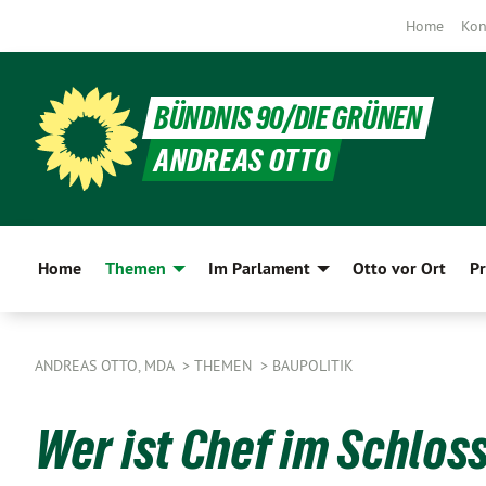
Home
Kon
BÜNDNIS 90/DIE GRÜNEN
ANDREAS OTTO
Home
Themen
Im Parlament
Otto vor Ort
Pr
ANDREAS OTTO, MDA
THEMEN
BAUPOLITIK
Wer ist Chef im Schlos