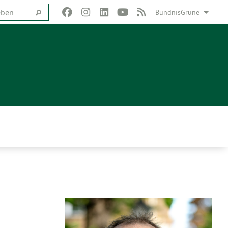
BündnisGrüne