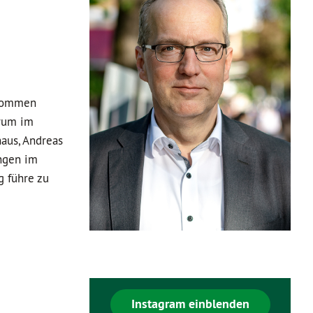
enommen
orum im
aus, Andreas
ngen im
g führe zu
Instagram einblenden